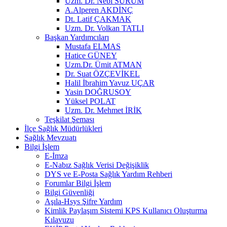
Uzm. Dr. Nebi SÜRÜM
A.Alperen AKDİNÇ
Dt. Latif ÇAKMAK
Uzm. Dr. Volkan TATLI
Başkan Yardımcıları
Mustafa ELMAS
Hatice GÜNEY
Uzm.Dr. Ümit ATMAN
Dr. Suat ÖZÇEVİKEL
Halil İbrahim Yavuz UÇAR
Yasin DOĞRUSOY
Yüksel POLAT
Uzm. Dr. Mehmet İRİK
Teşkilat Şeması
İlçe Sağlık Müdürlükleri
Sağlık Mevzuatı
Bilgi İşlem
E-İmza
E-Nabız Sağlık Verisi Değişiklik
DYS ve E-Posta Sağlık Yardım Rehberi
Forumlar Bilgi İşlem
Bilgi Güvenliği
Aşıla-Hsys Şifre Yardım
Kimlik Paylaşım Sistemi KPS Kullanıcı Oluşturma
Kılavuzu