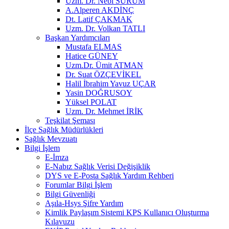
Uzm. Dr. Nebi SÜRÜM
A.Alperen AKDİNÇ
Dt. Latif ÇAKMAK
Uzm. Dr. Volkan TATLI
Başkan Yardımcıları
Mustafa ELMAS
Hatice GÜNEY
Uzm.Dr. Ümit ATMAN
Dr. Suat ÖZÇEVİKEL
Halil İbrahim Yavuz UÇAR
Yasin DOĞRUSOY
Yüksel POLAT
Uzm. Dr. Mehmet İRİK
Teşkilat Şeması
İlçe Sağlık Müdürlükleri
Sağlık Mevzuatı
Bilgi İşlem
E-İmza
E-Nabız Sağlık Verisi Değişiklik
DYS ve E-Posta Sağlık Yardım Rehberi
Forumlar Bilgi İşlem
Bilgi Güvenliği
Aşıla-Hsys Şifre Yardım
Kimlik Paylaşım Sistemi KPS Kullanıcı Oluşturma
Kılavuzu