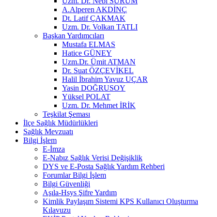
Uzm. Dr. Nebi SÜRÜM
A.Alperen AKDİNÇ
Dt. Latif ÇAKMAK
Uzm. Dr. Volkan TATLI
Başkan Yardımcıları
Mustafa ELMAS
Hatice GÜNEY
Uzm.Dr. Ümit ATMAN
Dr. Suat ÖZÇEVİKEL
Halil İbrahim Yavuz UÇAR
Yasin DOĞRUSOY
Yüksel POLAT
Uzm. Dr. Mehmet İRİK
Teşkilat Şeması
İlçe Sağlık Müdürlükleri
Sağlık Mevzuatı
Bilgi İşlem
E-İmza
E-Nabız Sağlık Verisi Değişiklik
DYS ve E-Posta Sağlık Yardım Rehberi
Forumlar Bilgi İşlem
Bilgi Güvenliği
Aşıla-Hsys Şifre Yardım
Kimlik Paylaşım Sistemi KPS Kullanıcı Oluşturma
Kılavuzu