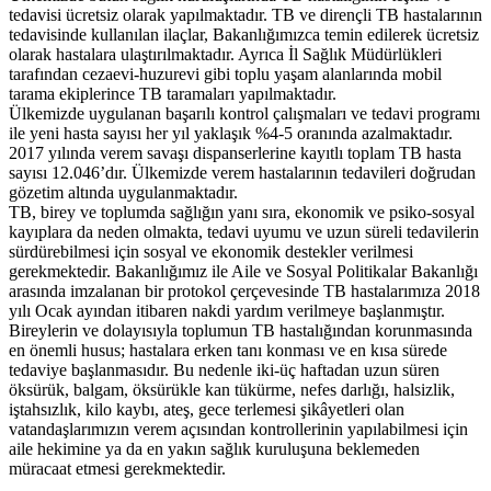
tedavisi ücretsiz olarak yapılmaktadır. TB ve dirençli TB hastalarının
tedavisinde kullanılan ilaçlar, Bakanlığımızca temin edilerek ücretsiz
olarak hastalara ulaştırılmaktadır. Ayrıca İl Sağlık Müdürlükleri
tarafından cezaevi-huzurevi gibi toplu yaşam alanlarında mobil
tarama ekiplerince TB taramaları yapılmaktadır.
Ülkemizde uygulanan başarılı kontrol çalışmaları ve tedavi programı
ile yeni hasta sayısı her yıl yaklaşık %4-5 oranında azalmaktadır.
2017 yılında verem savaşı dispanserlerine kayıtlı toplam TB hasta
sayısı 12.046’dır. Ülkemizde verem hastalarının tedavileri doğrudan
gözetim altında uygulanmaktadır.
TB, birey ve toplumda sağlığın yanı sıra, ekonomik ve psiko-sosyal
kayıplara da neden olmakta, tedavi uyumu ve uzun süreli tedavilerin
sürdürebilmesi için sosyal ve ekonomik destekler verilmesi
gerekmektedir. Bakanlığımız ile Aile ve Sosyal Politikalar Bakanlığı
arasında imzalanan bir protokol çerçevesinde TB hastalarımıza 2018
yılı Ocak ayından itibaren nakdi yardım verilmeye başlanmıştır.
Bireylerin ve dolayısıyla toplumun TB hastalığından korunmasında
en önemli husus; hastalara erken tanı konması ve en kısa sürede
tedaviye başlanmasıdır. Bu nedenle iki-üç haftadan uzun süren
öksürük, balgam, öksürükle kan tükürme, nefes darlığı, halsizlik,
iştahsızlık, kilo kaybı, ateş, gece terlemesi şikâyetleri olan
vatandaşlarımızın verem açısından kontrollerinin yapılabilmesi için
aile hekimine ya da en yakın sağlık kuruluşuna beklemeden
müracaat etmesi gerekmektedir.