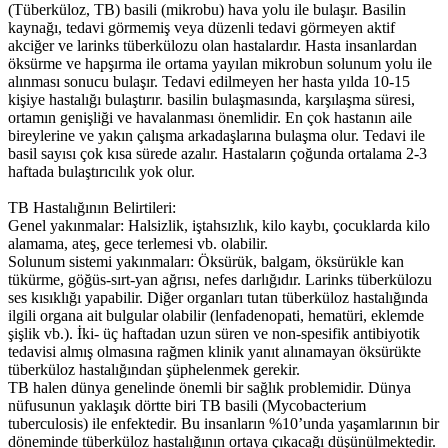
(Tüberküloz, TB) basili (mikrobu) hava yolu ile bulaşır. Basilin
kaynağı, tedavi görmemiş veya düzenli tedavi görmeyen aktif
akciğer ve larinks tüberkülozu olan hastalardır. Hasta insanlardan
öksürme ve hapşırma ile ortama yayılan mikrobun solunum yolu ile
alınması sonucu bulaşır. Tedavi edilmeyen her hasta yılda 10-15
kişiye hastalığı bulaştırır. basilin bulaşmasında, karşılaşma süresi,
ortamın genişliği ve havalanması önemlidir. En çok hastanın aile
bireylerine ve yakın çalışma arkadaşlarına bulaşma olur. Tedavi ile
basil sayısı çok kısa sürede azalır. Hastaların çoğunda ortalama 2-3
haftada bulaştırıcılık yok olur.
TB Hastalığının Belirtileri:
Genel yakınmalar: Halsizlik, iştahsızlık, kilo kaybı, çocuklarda kilo
alamama, ateş, gece terlemesi vb. olabilir.
Solunum sistemi yakınmaları: Öksürük, balgam, öksürükle kan
tükürme, göğüs-sırt-yan ağrısı, nefes darlığıdır. Larinks tüberkülozu
ses kısıklığı yapabilir. Diğer organları tutan tüberküloz hastalığında
ilgili organa ait bulgular olabilir (lenfadenopati, hematüri, eklemde
şişlik vb.). İki- üç haftadan uzun süren ve non-spesifik antibiyotik
tedavisi almış olmasına rağmen klinik yanıt alınamayan öksürükte
tüberküloz hastalığından şüphelenmek gerekir.
TB halen dünya genelinde önemli bir sağlık problemidir. Dünya
nüfusunun yaklaşık dörtte biri TB basili (Mycobacterium
tuberculosis) ile enfektedir. Bu insanların %10’unda yaşamlarının bir
döneminde tüberküloz hastalığının ortaya çıkacağı düşünülmektedir.