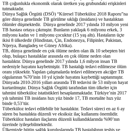
TB çoğunlukla ekonomik olarak üretken yaş grubundaki erişkinleri
tutmaktadır.
Dünya Sağlık Örgütü (DSÖ) “Küresel Tüberküloz 2018 Raporu”na
göre dünya genelinde TB görülme sıklığı (insidans) ve hastalıktan
ölümler düşmektedir. Dünya genelinde 2017 yılında 10 milyon yeni
TB hastası ortaya çıkmıştır. Bunların yaklaşık 6 milyonu erkek, 3
milyonu kadın ve 1 milyonu çocuktur (15 yaş altı). Hastaların üçte
ikisi 8 ülkededir (Hindistan, Çin, Endonezya, Filipinler, Pakistan,
Nijerya, Bangladeş ve Güney Afrika).
TB, dünya genelinde en çok ölüme neden olan ilk 10 sebepten biri
olup, bulaşıcı hastalıklar arasında en çok ölüme neden olan
hastalıktır. Dünya genelinde 2017 yılında 1,6 milyon insan TB
nedeniyle hayatını kaybetmiştir. TB hastalığı tedavi edilmezse ölüm
oranı yüksektir. Yapılan çalışmalarda tedavi edilmeyen akciğer TB
olgularının %70’inin 10 yıl içinde hayatını kaybettiği saptanmıştır.
Dünyada 2010-2016 yılları arasında TB tedavisi ile 53 milyon hayat
kurtarılmıştır. Dünya Sağlık Örgütü tarafından tüm ülkeler için
tahmini tüberküloz istatistikleri hesaplanmaktadır. Türkiye’nin 2017
yılı tahmini TB insidans hızı yüz binde 17, TB mortalite hızı yüz
binde 0,53’tür.
Tüberküloz tedavi edilebilir bir hastalıktır. Tedavi süreci en az 6 ay
süren bu hastalıkta düzenli ve eksiksiz ilaç kullanımı önemlidir.
Tüberküloz hastaları ilaçlarını düzenli kullandıklarında %90’nın
üzerinde iyileşebilmektedir.
Ülkemizde bütün sağlık kuruluşlarında TB hastalığının teşhis ve