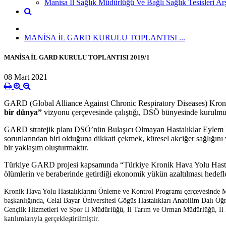
Manisa İl Sağlık Müdürlüğü Ve Bağlı Sağlık Tesisleri A
MANİSA İL GARD KURULU TOPLANTISI ...
MANİSA İL GARD KURULU TOPLANTISI 2019/1
08 Mart 2021
GARD (Global Alliance Against Chronic Respiratory Diseases) Kronik
bir dünya”
vizyonu çerçevesinde çalıştığı, DSÖ bünyesinde kurulmuş b
GARD stratejik planı DSÖ’nün Bulaşıcı Olmayan Hastalıklar Eylem Pla
sorunlarından biri olduğuna dikkati çekmek,
küresel akciğer sağlığını
bir yaklaşım oluşturmaktır.
Türkiye GARD projesi kapsamında “Türkiye Kronik Hava Yolu Hastalık
ölümlerin ve beraberinde getirdiği ekonomik yükün azaltılması hedefl
Kronik Hava Yolu Hastalıklarını Önleme ve Kontrol Programı çerçevesinde M
başkanlığında
, Celal Bayar Üniversitesi Gögüs Hastalıkları Anabilim Dalı Öğ
Gençlik Hizmetleri ve Spor İl Müdürlüğü, İl Tarım ve Orman Müdürlüğü, İl 
katılımlarıyla gerçekleştirilmiştir.