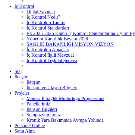
İç Kontrol
Dijital Yayınlar
İç Kontrol Nedir?
İç Kontrolün Tanımı
İç Kontrol Standartları
Ek 2025-2026 Kamu İç Kontrol Standartlarına Uyum Ey
Yönetim Kararlılık Beyanı 2026
SAĞLIK BAKANLIĞI MİSYON VİZYON
İç Kontrolün Amaçları
İç Kontrol İlgili Mevzuat
İç Kontrol Teşkilat Şeması
Staj
İletişim
İletişim
İletişim ve Ulaşım Bilgileri
Projeler
Manisa İl Sağlık Müdürlüğü Projelerimiz
Panellerimiz
İletişim Bilgileri
Sempozyumumuz
Kronik Yara Bakımında Avrupa Yolunda
Personel Online
Satın Alma