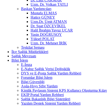
Dt. Latif ÇAKMAK
Uzm. Dr. Volkan TATLI
Başkan Yardımcıları
Mustafa ELMAS
Hatice GÜNEY
Uzm.Dr. Ümit ATMAN
Dr. Suat ÖZÇEVİKEL
Halil İbrahim Yavuz UÇAR
Yasin DOĞRUSOY
Yüksel POLAT
Uzm. Dr. Mehmet İRİK
Teşkilat Şeması
İlçe Sağlık Müdürlükleri
Sağlık Mevzuatı
Bilgi İşlem
E-İmza
E-Nabız Sağlık Verisi Değişiklik
DYS ve E-Posta Sağlık Yardım Rehberi
Forumlar Bilgi İşlem
Bilgi Güvenliği
Aşıla-Hsys Şifre Yardım
Kimlik Paylaşım Sistemi KPS Kullanıcı Oluşturma Kıla
EKİP Portal Yardım Rehberi
Sağlık Bakanlığı Bilgi Sistemleri
Yazılım Destek Sistemi Yardım Rehberi