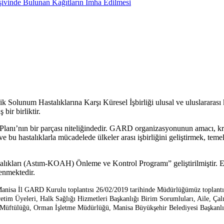
rşivinde Bulunan Kağıtların İmha Edilmesi
 Solunum Hastalıklarına Karşı Küresel İşbirliği
ulusal ve uluslararası
ir birliktir.
nı’nın bir parçası niteliğindedir.
GARD organizasyonunun amacı, kron
ve bu hastalıklarla mücadelede ülkeler arası işbirliğini
geliştirmek, temel
ları (Astım-KOAH) Önleme ve Kontrol Programı” geliştirilmiştir. Eylem
enmektedir.
anisa İl GARD Kurulu toplantısı 26/02/2019 tarihinde Müdürlüğümüz toplantı
retim Üyeleri, Halk Sağlığı Hizmetleri Başkanlığı Birim Sorumluları, Aile, Ça
Müftülüğü, Orman İşletme Müdürlüğü, Manisa Büyükşehir Belediyesi Başkanlığ