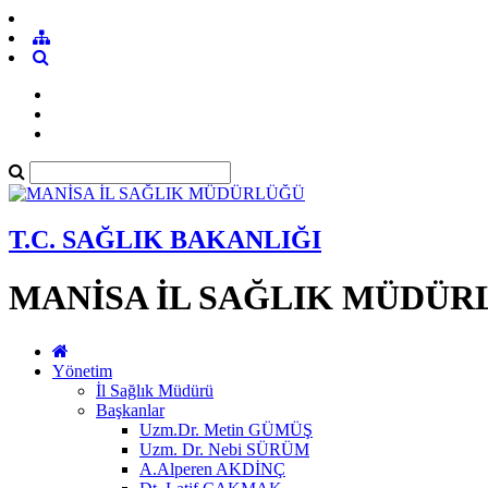
T.C. SAĞLIK BAKANLIĞI
MANİSA İL SAĞLIK MÜDÜR
Yönetim
İl Sağlık Müdürü
Başkanlar
Uzm.Dr. Metin GÜMÜŞ
Uzm. Dr. Nebi SÜRÜM
A.Alperen AKDİNÇ