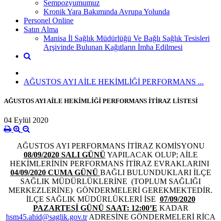
Sempozyumumuz
Kronik Yara Bakımında Avrupa Yolunda
Personel Online
Satın Alma
Manisa İl Sağlık Müdürlüğü Ve Bağlı Sağlık Tesisleri
Arşivinde Bulunan Kağıtların İmha Edilmesi
AĞUSTOS AYI AİLE HEKİMLİĞİ PERFORMANS ...
AĞUSTOS AYI AİLE HEKİMLİĞİ PERFORMANS İTİRAZ LİSTESİ
04 Eylül 2020
AĞUSTOS AYI PERFORMANS İTİRAZ KOMİSYONU
08/09/2020 SALI GÜNÜ
YAPILACAK OLUP; AİLE
HEKİMLERİNİN PERFORMANS İTİRAZ EVRAKLARINI
04/09/2020 CUMA GÜNÜ
BAĞLI BULUNDUKLARI İLÇE
SAĞLIK MÜDÜRLÜKLERİNE (TOPLUM SAĞLIĞI
MERKEZLERİNE) GÖNDERMELERİ GEREKMEKTEDİR.
İLÇE SAĞLIK MÜDÜRLÜKLERİ İSE
07/09/2020
PAZARTESİ GÜNÜ SAAT: 12:00’E
KADAR
hsm45.ahid@saglik.gov.tr
ADRESİNE GÖNDERMELERİ RİCA