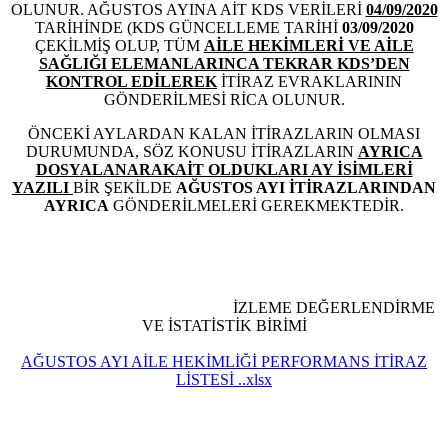
OLUNUR. AĞUSTOS AYINA AİT KDS VERİLERİ
04/09/2020
TARİHİNDE (KDS GÜNCELLEME TARİHİ
03/09/2020
ÇEKİLMİŞ OLUP, TÜM
AİLE HEKİMLERİ VE AİLE
SAĞLIĞI ELEMANLARINCA TEKRAR KDS’DEN
KONTROL EDİLEREK
İTİRAZ EVRAKLARININ
GÖNDERİLMESİ RİCA OLUNUR.
ÖNCEKİ AYLARDAN KALAN İTİRAZLARIN OLMASI
DURUMUNDA, SÖZ KONUSU İTİRAZLARIN
AYRICA
DOSYALANARAK
AİT OLDUKLARI AY İSİMLERİ
YAZILI
BİR ŞEKİLDE
AĞUSTOS AYI İTİRAZLARINDAN
AYRICA
GÖNDERİLMELERİ GEREKMEKTEDİR.
İZLEME DEĞERLENDİRME
VE İSTATİSTİK BİRİMİ
AĞUSTOS AYI AİLE HEKİMLİĞİ PERFORMANS İTİRAZ
LİSTESİ ..xlsx