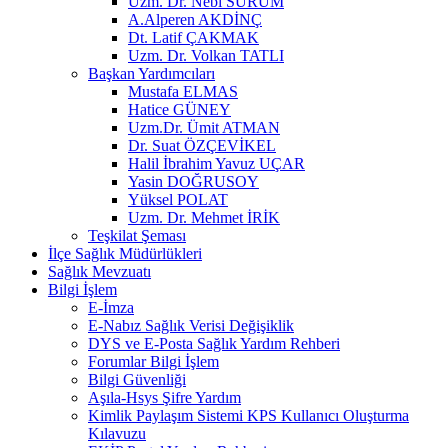
Uzm. Dr. Nebi SÜRÜM
A.Alperen AKDİNÇ
Dt. Latif ÇAKMAK
Uzm. Dr. Volkan TATLI
Başkan Yardımcıları
Mustafa ELMAS
Hatice GÜNEY
Uzm.Dr. Ümit ATMAN
Dr. Suat ÖZÇEVİKEL
Halil İbrahim Yavuz UÇAR
Yasin DOĞRUSOY
Yüksel POLAT
Uzm. Dr. Mehmet İRİK
Teşkilat Şeması
İlçe Sağlık Müdürlükleri
Sağlık Mevzuatı
Bilgi İşlem
E-İmza
E-Nabız Sağlık Verisi Değişiklik
DYS ve E-Posta Sağlık Yardım Rehberi
Forumlar Bilgi İşlem
Bilgi Güvenliği
Aşıla-Hsys Şifre Yardım
Kimlik Paylaşım Sistemi KPS Kullanıcı Oluşturma
Kılavuzu