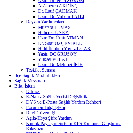
Uzm. Dr. Nebi SÜRÜM
A.Alperen AKDİNÇ
Dt. Latif ÇAKMAK
Uzm. Dr. Volkan TATLI
Başkan Yardımcıları
Mustafa ELMAS
Hatice GÜNEY
Uzm.Dr. Ümit ATMAN
Dr. Suat ÖZÇEVİKEL
Halil İbrahim Yavuz UÇAR
Yasin DOĞRUSOY
Yüksel POLAT
Uzm. Dr. Mehmet İRİK
Teşkilat Şeması
İlçe Sağlık Müdürlükleri
Sağlık Mevzuatı
Bilgi İşlem
E-İmza
E-Nabız Sağlık Verisi Değişiklik
DYS ve E-Posta Sağlık Yardım Rehberi
Forumlar Bilgi İşlem
Bilgi Güvenliği
Aşıla-Hsys Şifre Yardım
Kimlik Paylaşım Sistemi KPS Kullanıcı Oluşturma
Kılavuzu