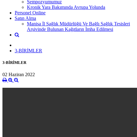
Sempozyumumuz
Kronik Yara Bakımında Avrupa Yolunda
Personel Online
Satın Alma
Manisa İl Sağlık Müdürlüğü Ve Bağlı Sağlık Tesisleri
Arşivinde Bulunan Kağıtların İmha Edilmesi
3-BİRİMLER
3-BİRİMLER
02 Haziran 2022