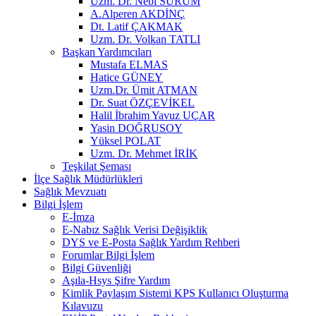
Uzm. Dr. Nebi SÜRÜM
A.Alperen AKDİNÇ
Dt. Latif ÇAKMAK
Uzm. Dr. Volkan TATLI
Başkan Yardımcıları
Mustafa ELMAS
Hatice GÜNEY
Uzm.Dr. Ümit ATMAN
Dr. Suat ÖZÇEVİKEL
Halil İbrahim Yavuz UÇAR
Yasin DOĞRUSOY
Yüksel POLAT
Uzm. Dr. Mehmet İRİK
Teşkilat Şeması
İlçe Sağlık Müdürlükleri
Sağlık Mevzuatı
Bilgi İşlem
E-İmza
E-Nabız Sağlık Verisi Değişiklik
DYS ve E-Posta Sağlık Yardım Rehberi
Forumlar Bilgi İşlem
Bilgi Güvenliği
Aşıla-Hsys Şifre Yardım
Kimlik Paylaşım Sistemi KPS Kullanıcı Oluşturma
Kılavuzu