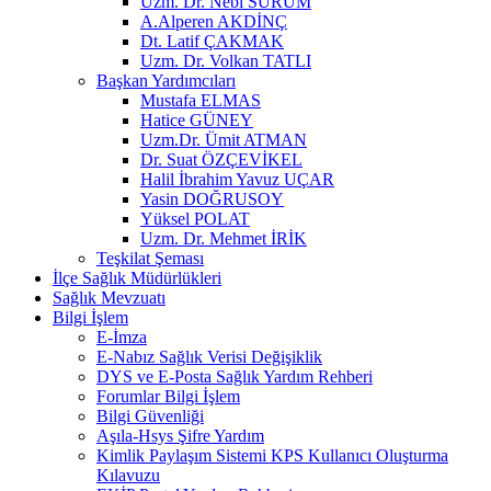
Uzm. Dr. Nebi SÜRÜM
A.Alperen AKDİNÇ
Dt. Latif ÇAKMAK
Uzm. Dr. Volkan TATLI
Başkan Yardımcıları
Mustafa ELMAS
Hatice GÜNEY
Uzm.Dr. Ümit ATMAN
Dr. Suat ÖZÇEVİKEL
Halil İbrahim Yavuz UÇAR
Yasin DOĞRUSOY
Yüksel POLAT
Uzm. Dr. Mehmet İRİK
Teşkilat Şeması
İlçe Sağlık Müdürlükleri
Sağlık Mevzuatı
Bilgi İşlem
E-İmza
E-Nabız Sağlık Verisi Değişiklik
DYS ve E-Posta Sağlık Yardım Rehberi
Forumlar Bilgi İşlem
Bilgi Güvenliği
Aşıla-Hsys Şifre Yardım
Kimlik Paylaşım Sistemi KPS Kullanıcı Oluşturma
Kılavuzu