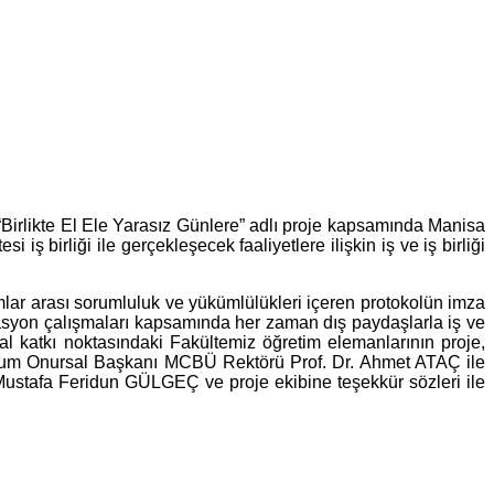
“Birlikte El Ele Yarasız Günlere” adlı proje kapsamında Manisa
ş birliği ile gerçekleşecek faaliyetlere ilişkin iş ve iş birliği
ar arası sorumluluk ve yükümlülükleri içeren protokolün imza
tasyon çalışmaları kapsamında her zaman dış paydaşlarla iş ve
l katkı noktasındaki Fakültemiz öğretim elemanlarının proje,
zyum Onursal Başkanı MCBÜ Rektörü Prof. Dr. Ahmet ATAÇ ile
stafa Feridun GÜLGEÇ ve proje ekibine teşekkür sözleri ile