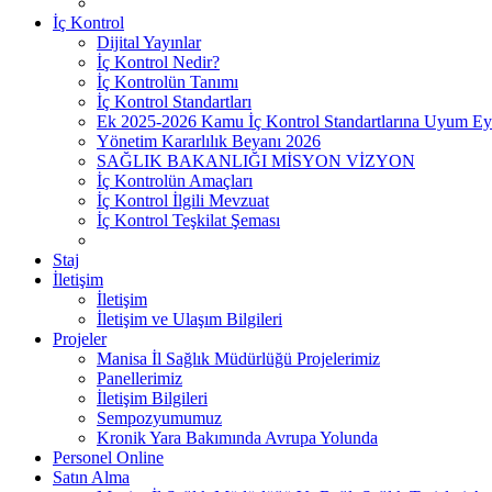
İç Kontrol
Dijital Yayınlar
İç Kontrol Nedir?
İç Kontrolün Tanımı
İç Kontrol Standartları
Ek 2025-2026 Kamu İç Kontrol Standartlarına Uyum Ey
Yönetim Kararlılık Beyanı 2026
SAĞLIK BAKANLIĞI MİSYON VİZYON
İç Kontrolün Amaçları
İç Kontrol İlgili Mevzuat
İç Kontrol Teşkilat Şeması
Staj
İletişim
İletişim
İletişim ve Ulaşım Bilgileri
Projeler
Manisa İl Sağlık Müdürlüğü Projelerimiz
Panellerimiz
İletişim Bilgileri
Sempozyumumuz
Kronik Yara Bakımında Avrupa Yolunda
Personel Online
Satın Alma