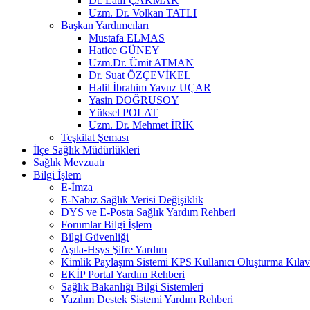
Dt. Latif ÇAKMAK
Uzm. Dr. Volkan TATLI
Başkan Yardımcıları
Mustafa ELMAS
Hatice GÜNEY
Uzm.Dr. Ümit ATMAN
Dr. Suat ÖZÇEVİKEL
Halil İbrahim Yavuz UÇAR
Yasin DOĞRUSOY
Yüksel POLAT
Uzm. Dr. Mehmet İRİK
Teşkilat Şeması
İlçe Sağlık Müdürlükleri
Sağlık Mevzuatı
Bilgi İşlem
E-İmza
E-Nabız Sağlık Verisi Değişiklik
DYS ve E-Posta Sağlık Yardım Rehberi
Forumlar Bilgi İşlem
Bilgi Güvenliği
Aşıla-Hsys Şifre Yardım
Kimlik Paylaşım Sistemi KPS Kullanıcı Oluşturma Kıla
EKİP Portal Yardım Rehberi
Sağlık Bakanlığı Bilgi Sistemleri
Yazılım Destek Sistemi Yardım Rehberi