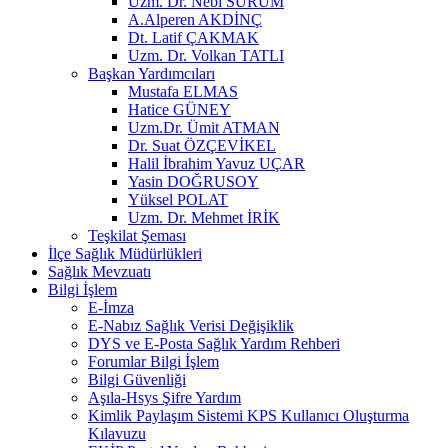
Uzm. Dr. Nebi SÜRÜM
A.Alperen AKDİNÇ
Dt. Latif ÇAKMAK
Uzm. Dr. Volkan TATLI
Başkan Yardımcıları
Mustafa ELMAS
Hatice GÜNEY
Uzm.Dr. Ümit ATMAN
Dr. Suat ÖZÇEVİKEL
Halil İbrahim Yavuz UÇAR
Yasin DOĞRUSOY
Yüksel POLAT
Uzm. Dr. Mehmet İRİK
Teşkilat Şeması
İlçe Sağlık Müdürlükleri
Sağlık Mevzuatı
Bilgi İşlem
E-İmza
E-Nabız Sağlık Verisi Değişiklik
DYS ve E-Posta Sağlık Yardım Rehberi
Forumlar Bilgi İşlem
Bilgi Güvenliği
Aşıla-Hsys Şifre Yardım
Kimlik Paylaşım Sistemi KPS Kullanıcı Oluşturma
Kılavuzu