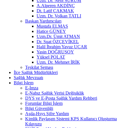
Uzm. Dr. Nebi SÜRÜM
A.Alperen AKDİNÇ
Dt. Latif ÇAKMAK
Uzm. Dr. Volkan TATLI
Başkan Yardımcıları
Mustafa ELMAS
Hatice GÜNEY
Uzm.Dr. Ümit ATMAN
Dr. Suat ÖZÇEVİKEL
Halil İbrahim Yavuz UÇAR
Yasin DOĞRUSOY
Yüksel POLAT
Uzm. Dr. Mehmet İRİK
Teşkilat Şeması
İlçe Sağlık Müdürlükleri
Sağlık Mevzuatı
Bilgi İşlem
E-İmza
E-Nabız Sağlık Verisi Değişiklik
DYS ve E-Posta Sağlık Yardım Rehberi
Forumlar Bilgi İşlem
Bilgi Güvenliği
Aşıla-Hsys Şifre Yardım
Kimlik Paylaşım Sistemi KPS Kullanıcı Oluşturma
Kılavuzu