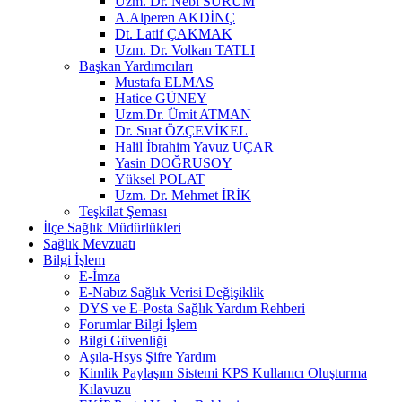
Uzm. Dr. Nebi SÜRÜM
A.Alperen AKDİNÇ
Dt. Latif ÇAKMAK
Uzm. Dr. Volkan TATLI
Başkan Yardımcıları
Mustafa ELMAS
Hatice GÜNEY
Uzm.Dr. Ümit ATMAN
Dr. Suat ÖZÇEVİKEL
Halil İbrahim Yavuz UÇAR
Yasin DOĞRUSOY
Yüksel POLAT
Uzm. Dr. Mehmet İRİK
Teşkilat Şeması
İlçe Sağlık Müdürlükleri
Sağlık Mevzuatı
Bilgi İşlem
E-İmza
E-Nabız Sağlık Verisi Değişiklik
DYS ve E-Posta Sağlık Yardım Rehberi
Forumlar Bilgi İşlem
Bilgi Güvenliği
Aşıla-Hsys Şifre Yardım
Kimlik Paylaşım Sistemi KPS Kullanıcı Oluşturma
Kılavuzu